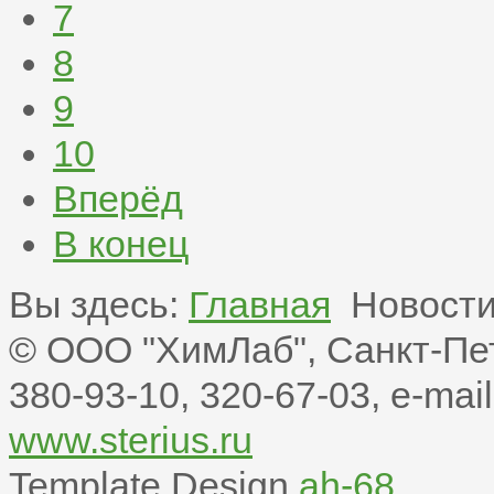
7
8
9
10
Вперёд
В конец
Вы здесь:
Главная
Новост
© ООО "ХимЛаб", Санкт-Пете
380-93-10, 320-67-03, e-mail:
www.sterius.ru
Template Design
ah-68